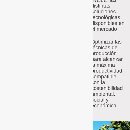
evaluar las
de producción para
distintas
soluciones
alcanzar la máxima
tecnológicas
productividad,
disponibles en
compatible con la
el mercado
sostenibilidad
ambiental, social y
Optimizar las
económica
.
técnicas de
producción
para alcanzar
Red de
la máxima
Explotaciones y
productividad
seguimiento
compatible
con la
sostenibilidad
ambiental,
social y
económica