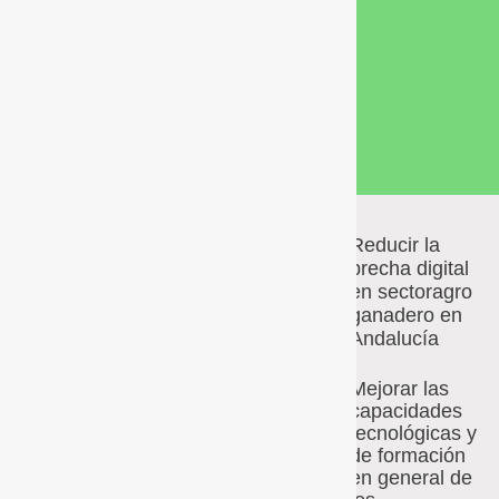
Reducir la
brecha digital
en sectoragro
DEMOFARM
ganadero en
Andalucía,
una
Andalucía
iniciativa de la
Consejería de
Mejorar las
Agricultura, Pesca,
capacidades
Agua y Desarrollo
tecnológicas y
de formación
Rural, tiene como
en general de
objetivo
hacer llegar a