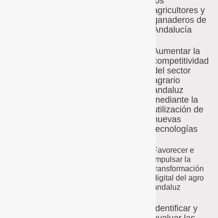
los
los agricultores y
agricultores y
ganaderos los
ganaderos de
beneficios y ventajas
Andalucía
de la digitalización
Aumentar la
de sus explotaciones,
competitividad
a través de sesiones
del sector
demostrativas in situ,
agrario
jornadas
andaluz
demostrativas y
mediante la
utilización de
actividades de
nuevas
divulgación.
tecnologías
Perseguimos
aumentar la
Favorecer e
competitividad
del
impulsar la
sector agrario andaluz
transformación
digital del agro
mediante la
andaluz
utilización de nuevas
tecnologías
y
Identificar y
optimizar las técnicas