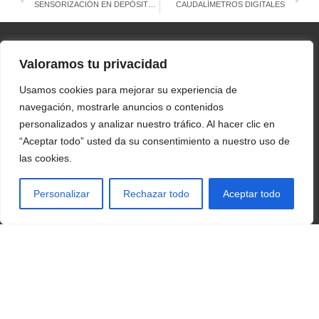
SENSORIZACIÓN EN DEPÓSITOS DE AGUA
CAUDALÍMETROS DIGITALES
menú:
Valoramos tu privacidad
Usamos cookies para mejorar su experiencia de
Inicio
navegación, mostrarle anuncios o contenidos
personalizados y analizar nuestro tráfico. Al hacer clic en
¿Qué es Demofarm?
“Aceptar todo” usted da su consentimiento a nuestro uso de
Red de Explotaciones
las cookies.
Herramientas Digitales
Personalizar
Rechazar todo
Aceptar todo
Acciones demostrativas
Noticias
contacto:
demofarm.capadr@juntadeandalucia.es
síguenos en: