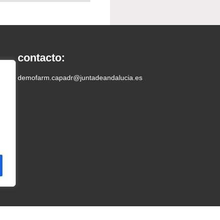
contacto:
demofarm.capadr@juntadeandalucia.es