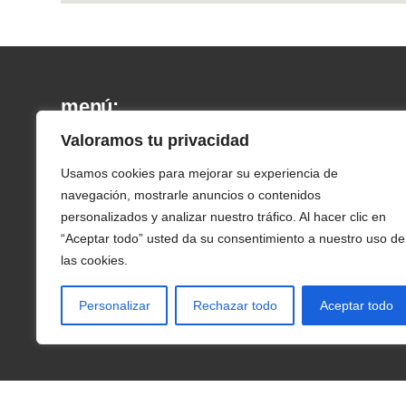
menú:
Valoramos tu privacidad
Inicio
Usamos cookies para mejorar su experiencia de
¿Qué es Demofarm?
navegación, mostrarle anuncios o contenidos
personalizados y analizar nuestro tráfico. Al hacer clic en
Red de Explotaciones
“Aceptar todo” usted da su consentimiento a nuestro uso de
las cookies.
Herramientas Digitales
Acciones demostrativas
Personalizar
Rechazar todo
Aceptar todo
Noticias